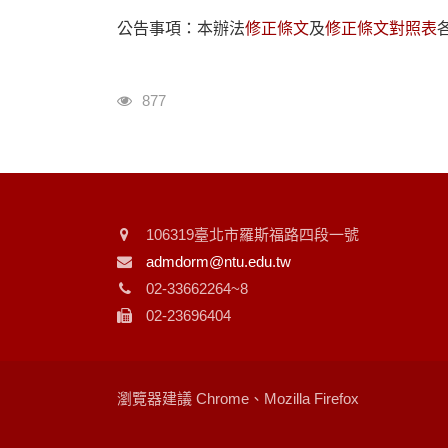
公告事項：​本辦法
修正條文
及
修正條文對照表
瀏覽人次
877
106319臺北市羅斯福路四段一號
admdorm@ntu.edu.tw
02-33662264~8
02-23696404
瀏覽器建議 Chrome、Mozilla Firefox